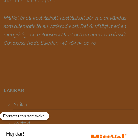
(nedan kallat "Cooper").
MittVal är ett kosttillskott. Kosttillskott bör inte användas
som alternativ till en varierad kost. Det är viktigt med en
mångsidig och balanserad kost och en hälsosam livsstil.
Conaxess Trade Sweden +46 764 95 00 70
LÄNKAR
Artiklar
FAQ
Kontakt
Webbplatskarta