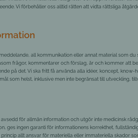
seende. Vi förbehåller oss alltid rätten att vidta rättsliga åt
formation
meddelande, all kommunikation eller annat material som du ski
åsom frågor, kommentarer och förslag, är och kommer att betr
e på det. Vi ska fritt få använda alla idéer, koncept, know-h
ål som helst, inklusive men inte begränsat till utveckling, ti
avsedd för allmän information och utgör inte medicinsk rådg
n, ges ingen garanti för informationens korrekthet, fullständighet
princip allt ansvar för materiella eller immateriella skador so