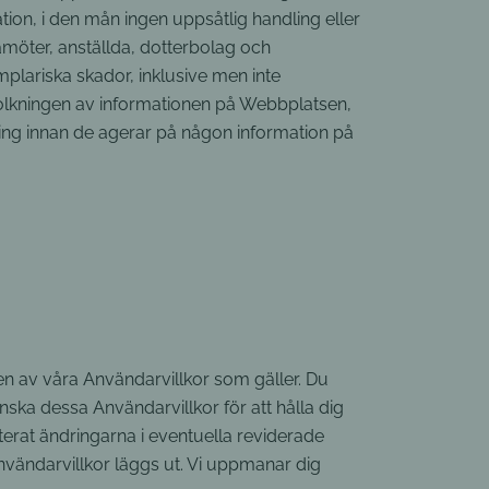
tion, i den mån ingen uppsåtlig handling eller
amöter, anställda, dotterbolag och
xemplariska skador, inklusive men inte
r tolkningen av informationen på Webbplatsen,
ing innan de agerar på någon information på
onen av våra Användarvillkor som gäller. Du
anska dessa Användarvillkor för att hålla dig
rat ändringarna i eventuella reviderade
vändarvillkor läggs ut. Vi uppmanar dig