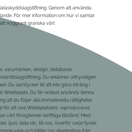
g dataskyddslagstiftning. Genom att använda
elande. För mer information om hur vi samlar
att noggrant granska vårt
per, varumärken, design, databaser,
lrättslagstiftning. Du erkänner uttryckligen
. Du samtycker till att inte göra intrång i
 vår Webbplats. Du får endast använda denna
att du följer alla immateriella rättigheter
gt för att visa Webbplatsen), reproduceras,
tan vårt föregående skriftliga tillstånd. Med
ljud, data etc. till oss, överför varje fysisk
l nämnda verk och håller oss skadeslösa från