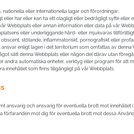
, nationella eller internationella lagar och förordningar;
eller har eller kan ha ett olagligt eller bedrägligt syfte eller e
av vår Webbplats eller annan information eller data på vår Webb
sens eller underliggande hård- eller mjukvaras tillförlitlighet
, obscent, stötande, inflammatoriskt, pornografiskt eller prof
sligt ansvar enligt lagen i det territorium som omfattas av denn
 något sätt denna Webbplats eller någon del därav utan föregåe
ler andra automatiska enheter, verktyg eller program för att m
era innehållet som finns tillgängligt på vår Webbplats.
ss
ansvarig och ansvarig för eventuella brott mot innehållet i 
liga förfaranden mot dig för eventuella brott mot dessa Använda