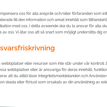
mpensera oss för alla anspråk och/eller förfaranden som initi
laterade till den information och annat innehåll som tillhandah
ation med oss. I detta avseende ska du ta ansvar för alla sk
av oss. Vi åtar oss att så snart som möjligt underrätta dig o
svarsfriskrivning
a webbplatser eller resurser som inte står under vår kontroll. 
ssa webbplatser eller är ansvariga för deras innehåll, funktio
erar att du alltid läser Integritetsmeddelanden och Användarv
on skada eller förlust som orsakats av din användning av exte