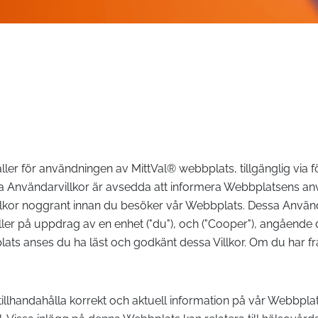
er för användningen av MittVal® webbplats, tillgänglig via f
a Användarvillkor är avsedda att informera Webbplatsens a
kor noggrant innan du besöker vår Webbplats. Dessa Användarv
ler på uppdrag av en enhet ("du"), och ("Cooper"), angående di
s anses du ha läst och godkänt dessa Villkor. Om du har fr
t tillhandahålla korrekt och aktuell information på vår Webbpla