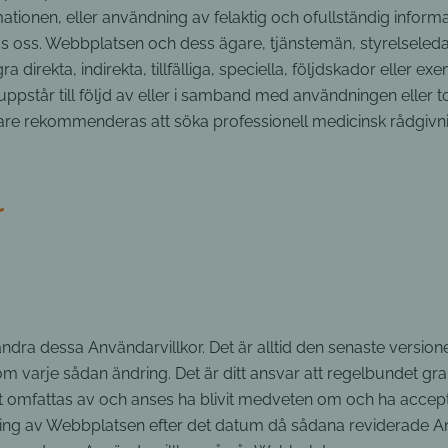
ationen, eller användning av felaktig och ofullständig informa
vas oss. Webbplatsen och dess ägare, tjänstemän, styrelseled
 direkta, indirekta, tillfälliga, speciella, följdskador eller e
m uppstår till följd av eller i samband med användningen elle
dare rekommenderas att söka professionell medicinsk rådgivn
r
an ändra dessa Användarvillkor. Det är alltid den senaste versi
e om varje sådan ändring. Det är ditt ansvar att regelbundet gr
omfattas av och anses ha blivit medveten om och ha accepte
ing av Webbplatsen efter det datum då sådana reviderade An