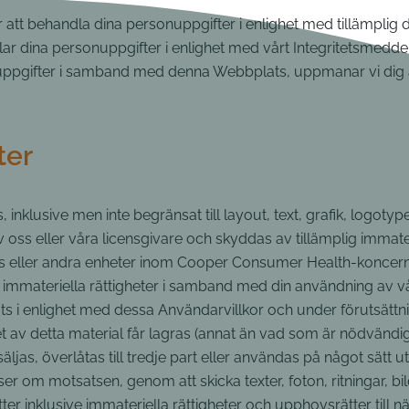
mer att behandla dina personuppgifter i enlighet med tillämpli
lar dina personuppgifter i enlighet med vårt Integritetsmedd
nuppgifter i samband med denna Webbplats, uppmanar vi dig 
ter
 inklusive men inte begränsat till layout, text, grafik, logoty
s eller våra licensgivare och skyddas av tillämplig immateria
lles eller andra enheter inom Cooper Consumer Health-koncernen
arts immateriella rättigheter i samband med din användning av
 enlighet med dessa Användarvillkor och under förutsättning 
get av detta material får lagras (annat än vad som är nödvändi
äljas, överlåtas till tredje part eller användas på något sätt u
 motsatsen, genom att skicka texter, foton, ritningar, bilder, 
rätter inklusive immateriella rättigheter och upphovsrätter til