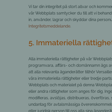
Vi tar din integritet på stort allvar och kom
vår Webbplats samtycker du till att vi behand
in, använder, lagrar och skyddar dina perso
Integritetsmeddelande
.
5. Immateriella rättighe
Alla immateriella rättigheter på vår Webbplats,
programvara, affärs- och domännamn ägs av os
att alla relevanta äganderätter tillhör Versai
våra immateriella rättigheter eller tredje p
Webbplats och materialet på denna Webbplats i
eller andra rättigheter som anges för dig. In
modifieras, avslöjas, distribueras, överföras, s
undantag för avtalsmässiga överenskommelser om
eller juridisk person till oss alla sina ägande