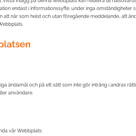
uell. Vissa inlägg på denna Webbplats kan relatera till hälsov
tion endast i informationssyfte; under inga omständigheter sk
en att när som helst och utan föregående meddelande, att ändra, 
 Webbplats.
platsen
ga ändamål och på ett sätt som inte gör intrång i andras rätt
eller användare.
ända vår Webbplats: