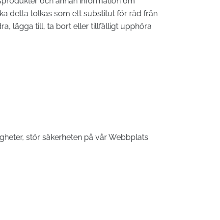
årdsprodukter och annan information om
a detta tolkas som ett substitut för råd från
lägga till, ta bort eller tillfälligt upphöra
igheter, stör säkerheten på vår Webbplats