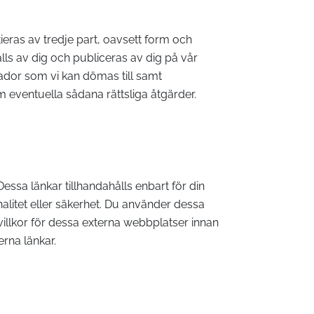
eras av tredje part, oavsett form och
ålls av dig och publiceras av dig på vår
ador som vi kan dömas till samt
m eventuella sådana rättsliga åtgärder.
Dessa länkar tillhandahålls enbart för din
nalitet eller säkerhet. Du använder dessa
illkor för dessa externa webbplatser innan
rna länkar.