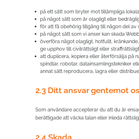
på ett sätt som bryter mot tillämpliga lokala
på något sätt som är olagligt eller bedrägligt 
för att få obehörig tillgång till någon del 
på något sätt som vi anser kan skada Webbplat
överföra något olagligt, hotfullt, kränkande
ge upphov till civilrättsligt eller straffrätt
att duplicera, kopiera eller återförsälja på
spindlar, robotar, datainsamlingstekniker el
annat sätt reproducera, lagra eller distribu
2.3 Ditt ansvar gentemot o
Som användare accepterar du att du är ensamt 
berättigade att väcka talan eller inleda rätts
2.4 Skada