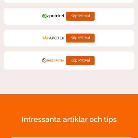
Köp MittVal
Köp MittVal
Köp MittVal
Intressanta artiklar och tips