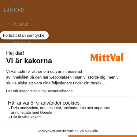
LÄNKAR
Artiklar
FAQ
Kontakt
Webbplatskarta
Meddelande om cookies
Integritetsmeddelande
Användarvillkor
Sveriges mest valda kosttillskott
Här hittar du MittVal
Copyrights © 2026 All Rights Reserved by Cooper.