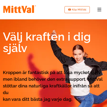
Köp MittVal
Välj kraften i dig
själv
Kroppen är fantastisk på att lösa mycket själv
men ibland behöver den extra support. MittVal
stöttar dina naturliga kraftkällor inifrån så att
du
kan vara ditt
bästa jag varje dag.