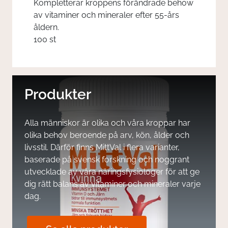
Kompletterar kroppens förändrade behow
av vitaminer och mineraler efter 55-års
åldern.
100 st
Produkter
Alla människor är olika och våra kroppar har
olika behov beroende på arv, kön, ålder och
livsstil. Därför finns MittVal i flera varianter,
baserade på svensk forskning och noggrant
utvecklade av våra näringsfysiologer för att ge
dig rätt balans av vitaminer och mineraler varje
dag.