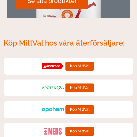
Se alla produkter
Köp MittVal hos våra återförsäljare:
Köp MittVal
Köp MittVal
Köp MittVal
Köp MittVal