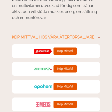
en multivitamin utvecklad för dig som tränar
aktivt och vill stötta muskler, energiomsättning
och immunförsvar.
KÖP MITTVAL HOS VÅRA ÅTERFÖRSÄLJARE:
Köp MittVal
Köp MittVal
Köp MittVal
Köp MittVal