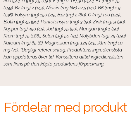
400 (50), D (µg) 7,5 (150), E (mg a-TE) 30 (250), B1 (mg) 1,75
(159), B2 (mg) 2 (143), Niacin (mg NE) 22,5 (141), B6 (mg) 1,9
(136), Folsyra (µg) 150 (75), B12 (µg) 2 (80), C (mg) 100 (125),
Biotin (µg) 45 (90), Pantotensyra (mg) 3 (50), Zink (mg) 9 (90),
Koppar (µg) 450 (45), Jod (µg) 75 (50), Mangan (mg) 1 (50),
Krom (µg) 75 (188), Selen (µg) 50 (91), Molybden (µg) 75 (150),
Kalcium (mg) 65 (8), Magnesium (mg) 125 (33), Järn (mg) 10
mg (71). *Dagligt referensintag.
Produktens ingredienslista
kan uppdateras över tid. Konsultera alltid ingredienslistan
som finns på den köpta produktens förpackning.
Fördelar med produkt