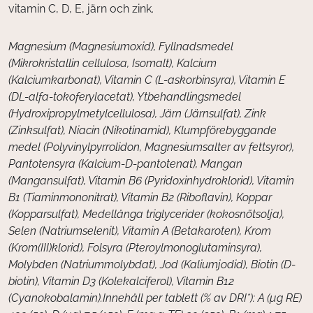
vitamin C, D, E, järn och zink.
Magnesium (Magnesiumoxid), Fyllnadsmedel
(Mikrokristallin cellulosa, Isomalt), Kalcium
(Kalciumkarbonat), Vitamin C (L-askorbinsyra), Vitamin E
(DL-alfa-tokoferylacetat), Ytbehandlingsmedel
(Hydroxipropylmetylcellulosa), Järn (Järnsulfat), Zink
(Zinksulfat), Niacin (Nikotinamid), Klumpförebyggande
medel (Polyvinylpyrrolidon, Magnesiumsalter av fettsyror),
Pantotensyra (Kalcium-D-pantotenat), Mangan
(Mangansulfat), Vitamin B6 (Pyridoxinhydroklorid), Vitamin
B1 (Tiaminmononitrat), Vitamin B2 (Riboflavin), Koppar
(Kopparsulfat), Medellånga triglycerider (kokosnötsolja),
Selen (Natriumselenit), Vitamin A (Betakaroten), Krom
(Krom(III)klorid), Folsyra (Pteroylmonoglutaminsyra),
Molybden (Natriummolybdat), Jod (Kaliumjodid), Biotin (D-
biotin), Vitamin D3 (Kolekalciferol), Vitamin B12
(Cyanokobalamin).Innehåll per tablett (% av DRI*): A (µg RE)